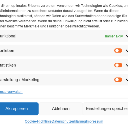
dir ein optimales Erlebnis zu bieten, verwenden wir Technologien wie Cookies, u
äteinformationen zu speichern und/oder darauf zuzugreifen. Wenn du diesen
hnologien zustimmst, können wir Daten wie das Surfverhalten oder eindeutige IDs
ser Website verarbeiten. Wenn du deine Einwillligung nicht erteilst oder zurückzieh
nen bestimmte Merkmale und Funktionen beeinträchtigt werden.
unktional
Immer aktiv
orlieben
Vor
tatistiken
Sta
arstellung / Marketing
Dar
/
nste verwalten
Mar
Akzeptieren
Ablehnen
Einstellungen speiche
Layout &
Webhostin
Cookie-Richtlinie
Datenschutzerklärung
Impressum
u
WAL