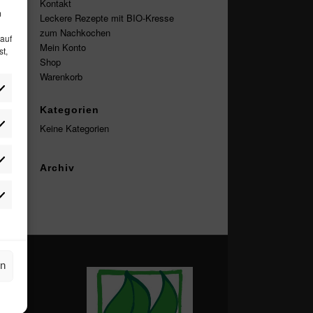
Kontakt
m
Leckere Rezepte mit BIO-Kresse
zum Nachkochen
 auf
Mein Konto
st,
Shop
Warenkorb
Kategorien
Keine Kategorien
lieben
tistiken
Archiv
stellung
keting
rn
g