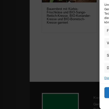
Um 
Ger
Bauernbrot mit Kürbis-
Frischkäse und BIO-Sango-
Tec
Rettich-Kresse, BIO-Koriander-
die
Kresse und BIO-Borretsch-
kön
Kresse garniert
F
V
S
D
Die
Kontakt
Gemüseba