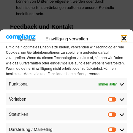
können von Dritten bereitgestellt werden oder durch
technische Einschränkungen außerhalb unserer Kontrolle
beeinflusst sein.
Feedback und Kontakt
Wir freuen uns über Ihr Feedback. Wenn Sie auf Barrieren stoßen
Einwilligung verwalten
oder Verbesserungsvorschläge haben, kontaktieren Sie uns bitte:
Um dir ein optimales Erlebnis zu bieten, verwenden wir Technologien wie
E-Mail:
info@boetz-kresse.de
Wir sind bestrebt, alle Anfragen
Cookies, um Geräteinformationen zu speichern und/oder darauf
zu prüfen und innerhalb von 3–5 Werktagen zu antworten. Wenn
zuzugreifen. Wenn du diesen Technologien zustimmst, können wir Daten
Sie Unterstützung beim Zugriff auf Teile dieser Website
wie das Surfverhalten oder eindeutige IDs auf dieser Website verarbeiten.
benötigen, stellen wir auf Anfrage gerne alternative Zugangswege
Wenn du deine Einwillligung nicht erteilst oder zurückziehst, können
bereit.
Letzte Aktualisierung:
21. Oktober 2025
bestimmte Merkmale und Funktionen beeinträchtigt werden.
Funktional
Immer aktiv
Vorlieben
Vorlieben
Statistiken
Statistik
Darstellung / Marketing
Darstellu