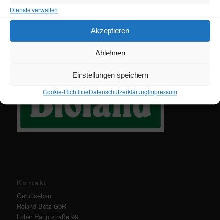
/
Dienste verwalten
Marketin
Akzeptieren
Ablehnen
Einstellungen speichern
Cookie-Richtlinie
Datenschutzerklärung
Impressum
Kontakt
Gemüsebau
Roland Bötz GbR
Loher Hauptstraße 99