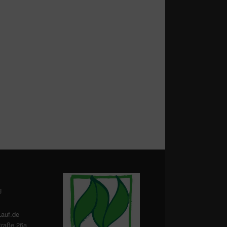
g
Lauf.de
traße 26a