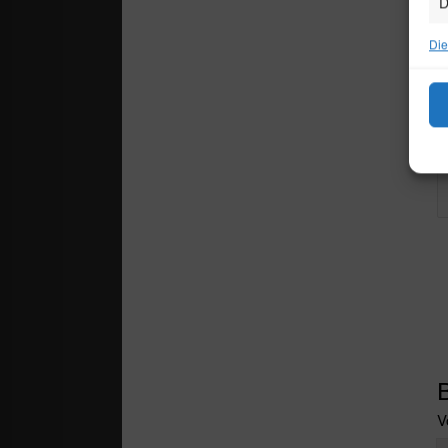
D
Die
V