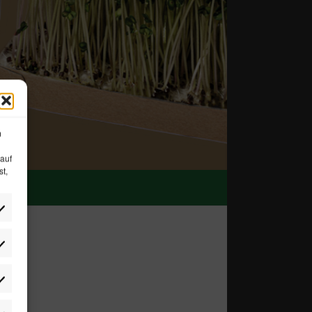
m
 auf
st,
lieben
tistiken