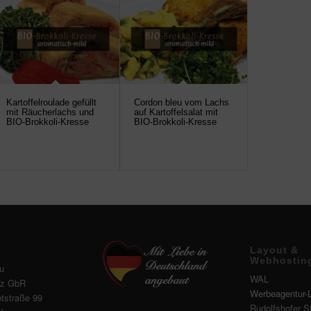
Kartoffelroulade gefüllt
Cordon bleu vom Lachs
mit Räucherlachs und
auf Kartoffelsalat mit
BIO-Brokkoli-Kresse
BIO-Brokkoli-Kresse
Layout &
Webhostin
u
WAL
tz GbR
Werbeagentur-
tstraße 99
Rudolfshofer S