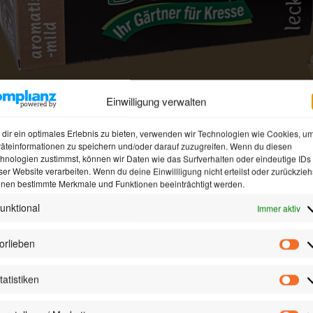
Einwilligung verwalten
dir ein optimales Erlebnis zu bieten, verwenden wir Technologien wie Cookies, u
äteinformationen zu speichern und/oder darauf zuzugreifen. Wenn du diesen
hnologien zustimmst, können wir Daten wie das Surfverhalten oder eindeutige IDs
ser Website verarbeiten. Wenn du deine Einwillligung nicht erteilst oder zurückzieh
nen bestimmte Merkmale und Funktionen beeinträchtigt werden.
unktional
Immer aktiv
orlieben
BIO-Brokkoli-Kresse
Vor
egan & nachhaltig produziert im Einklang mit der Natur
tatistiken
Sta