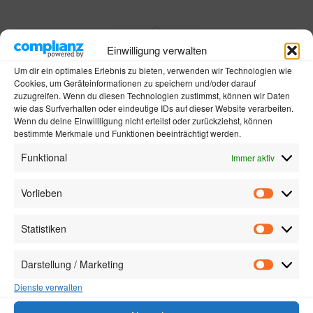
Einwilligung verwalten
Um dir ein optimales Erlebnis zu bieten, verwenden wir Technologien wie
Besonders lecker zu diesen
Cookies, um Geräteinformationen zu speichern und/oder darauf
Gerichten
zuzugreifen. Wenn du diesen Technologien zustimmst, können wir Daten
wie das Surfverhalten oder eindeutige IDs auf dieser Website verarbeiten.
Von Küchenprofis für Sie kreiert
Wenn du deine Einwillligung nicht erteilst oder zurückziehst, können
bestimmte Merkmale und Funktionen beeinträchtigt werden.
Funktional
Immer aktiv
Vorlieben
Vorlieben
Statistiken
Statistik
Darstellung / Marketing
Darstellu
/
Dienste verwalten
Marketin