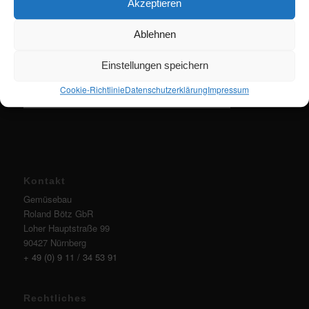
Akzeptieren
Ablehnen
Einstellungen speichern
Cookie-Richtlinie
Datenschutzerklärung
Impressum
Kontakt
Gemüsebau
Roland Bötz GbR
Loher Hauptstraße 99
90427 Nürnberg
+ 49 (0) 9 11 / 34 53 91
Rechtliches