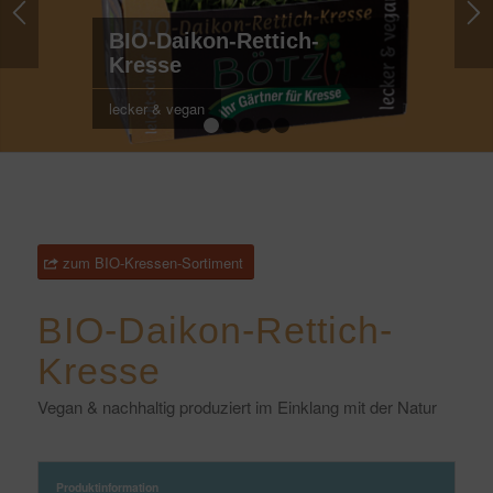
BIO-Daikon-Rettich-
Kresse
lecker & vegan
1
2
3
4
5
zum BIO-Kressen-Sortiment
BIO-Daikon-Rettich-
Kresse
Vegan & nachhaltig produziert im Einklang mit der Natur
Produktinformation